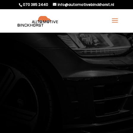
070 385 2440
info@automotivebinckhorst.nl
WELKE AUTO’S ZIJN
APK-VRIJ EN WAAROM?