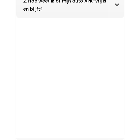
2. Hoe weet ik of mijn auto APK-vrij is
en blijft?