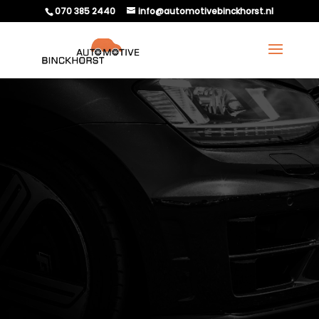
070 385 2440
info@automotivebinckhorst.nl
APK VRAGEN BIJ
AUTOMOTIVE
BINCKHORST?