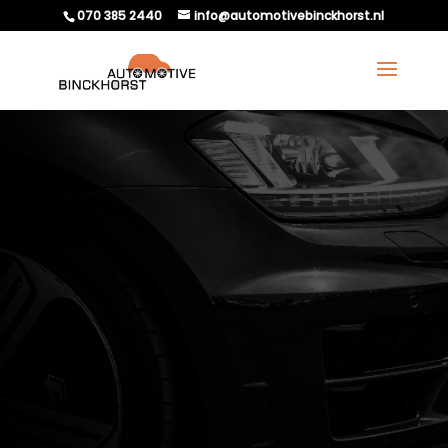
070 385 2440
info@automotivebinckhorst.nl
APK ELEKTRISCHE AUTO
BIJ AUTOMOTIVE
BINCKHORST?