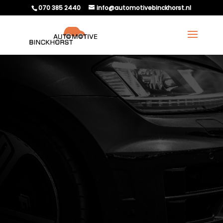
070 385 2440
info@automotivebinckhorst.nl
AUTOBANDEN KOPEN
DEN HAAG BIJ
AUTOMOTIVE
BINCKHORST?