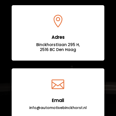

Adres
Binckhorstlaan 295 H,
2516 BC Den Haag

Email
info@automotivebinckhorst.nl