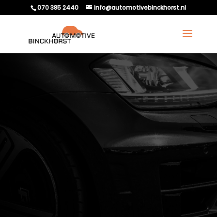
070 385 2440
info@automotivebinckhorst.nl
DISTRIBUTIERIEM
VERVANGEN BIJ
AUTOMOTIVE
BINCKHORST?