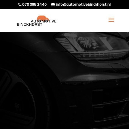
070 385 2440
info@automotivebinckhorst.nl
HOEVEEL GRADEN MOET
EEN WIEL UITGELIJND
ZIJN?