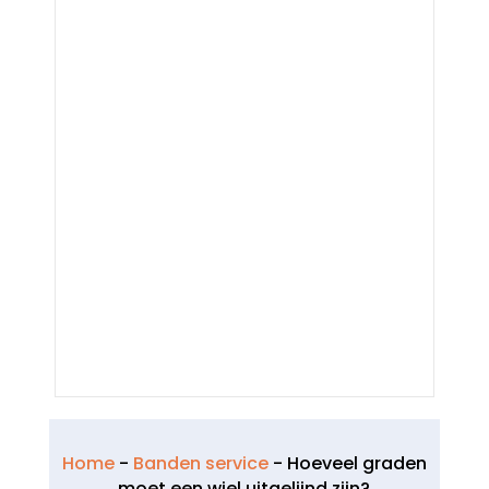
Home
-
Banden service
-
Hoeveel graden
moet een wiel uitgelijnd zijn?