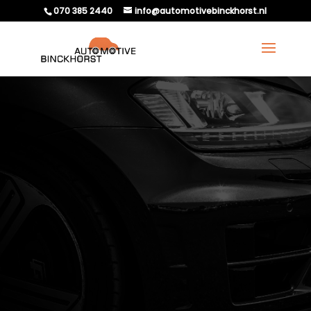
070 385 2440
info@automotivebinckhorst.nl
WANNEER IS HET TIJD
OM JE AUTOBANDEN TE
VERVANGEN VOOR
NIEUWE?