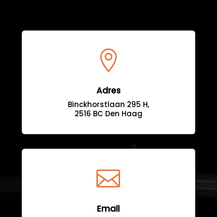

Adres
Binckhorstlaan 295 H,
2516 BC Den Haag

Email