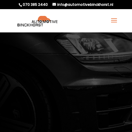
070 385 2440
info@automotivebinckhorst.nl
WAT BETEKENT
WIELVLUCHT EN
WAAROM IS HET
BELANGRIJK?