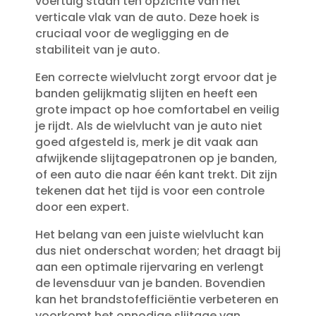
voertuig staan ten opzichte van het
verticale vlak van de auto.​ Deze hoek is
cruciaal voor de wegligging en de
stabiliteit van je auto.​
Een correcte wielvlucht zorgt ervoor dat je
banden gelijkmatig slijten en heeft een
grote impact op hoe comfortabel en veilig
je rijdt.​ Als de wielvlucht van je auto niet
goed afgesteld is, merk je dit vaak aan
afwijkende slijtagepatronen op je banden,
of een auto die naar één kant trekt.​ Dit zijn
tekenen dat het tijd is voor een controle
door een expert.​
Het belang van een juiste wielvlucht kan
dus niet onderschat worden; het draagt bij
aan een optimale rijervaring en verlengt
de levensduur van je banden.​ Bovendien
kan het brandstofefficiëntie verbeteren en
voorkomt het onnodige slijtage van