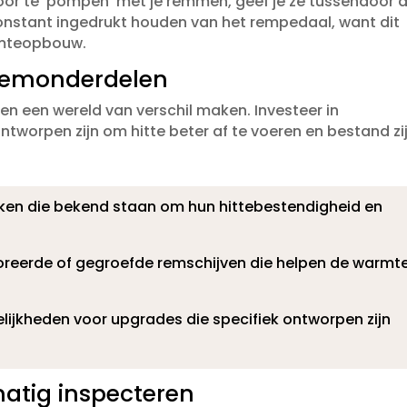
Door te ‘pompen’ met je remmen, geef je ze tussendoor 
constant ingedrukt houden van het rempedaal, want dit
rmteopbouw.​
 remonderdelen
 een wereld van verschil maken.​ Investeer in
worpen zijn om hitte beter af te voeren en bestand zi
ken die bekend staan om hun hittebestendigheid en
reerde of gegroefde remschijven die helpen de warmt
ijkheden voor upgrades die specifiek ontworpen zijn
atig inspecteren