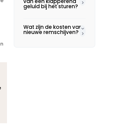
de
van een klapperend
geluid bij het sturen?
Wat zijn de kosten van
nieuwe remschijven?
jn
e