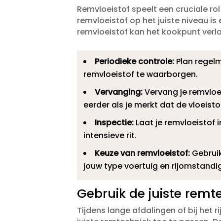
Remvloeistof speelt een cruciale rol
remvloeistof op het juiste niveau is 
remvloeistof kan het kookpunt verlage
Periodieke controle:
Plan regelm
remvloeistof te waarborgen.​
Vervanging:
Vervang je remvloe
eerder als je merkt dat de vloeistof z
Inspectie:
Laat je remvloeistof i
intensieve rit.​
Keuze van remvloeistof:
Gebruik
jouw type voertuig en rijomstandi
Gebruik de juiste remt
Tijdens lange afdalingen of bij het 