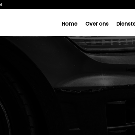
nl
Home
Over ons
Dienst
AT JE REMMEN OVERVERHIT
RITTEN.​