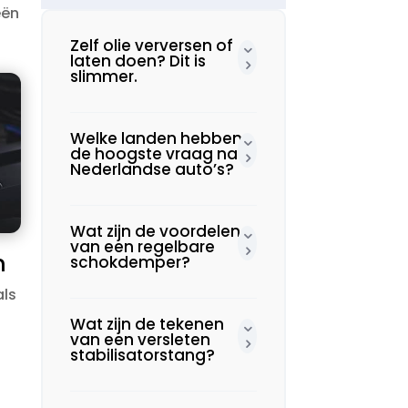
eën
Zelf olie verversen of
laten doen? Dit is
slimmer.​
Welke landen hebben
de hoogste vraag naar
Nederlandse auto’s?
Wat zijn de voordelen
van een regelbare
n
schokdemper?
als
Wat zijn de tekenen
van een versleten
stabilisatorstang?