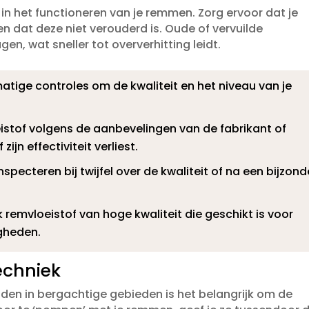
 in het functioneren van je remmen.​ Zorg ervoor dat je
en dat deze niet verouderd is.​ Oude of vervuilde
n, wat sneller tot oververhitting leidt.​
atige controles om de kwaliteit en het niveau van je
istof volgens de aanbevelingen van de fabrikant of
ijn effectiviteit verliest.​
nspecteren bij twijfel over de kwaliteit of na een bijzond
 remvloeistof van hoge kwaliteit die geschikt is voor
gheden.​
echniek
rijden in bergachtige gebieden is het belangrijk om de