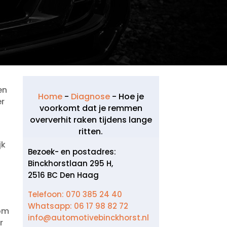
en
Home
-
Diagnose
-
Hoe je
er
voorkomt dat je remmen
oververhit raken tijdens lange
ritten.​
jk
Bezoek- en postadres:
Binckhorstlaan 295 H,
2516 BC Den Haag
Telefoon: 070 385 24 40
Whatsapp: 06 17 98 82 72
 om
info@automotivebinckhorst.nl
r