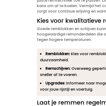
juiste remtechniek toe te passen.​ 
kans om af te koelen.​ Vermijd het 
zorgt voor continue wrijving en wa
Kies voor kwalitatieve
Goede remblokken en schijven kunnen
hoogwaardige remonderdelen die ont
tegen hogere temperaturen.​
Remblokken:
Kies voor remblok
duurzaamheid.​
Remschijven:
Overweeg geperfo
sneller af te voeren.​
Upgrades:
Informeer naar mogel
voor jouw rijstijl en voertuig.​
Laat je remmen regelm