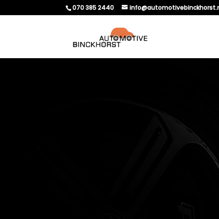
070 385 2440
info@automotivebinckhorst.
HOE JE VOORKOMT D
RAKEN TIJDENS LANGE 