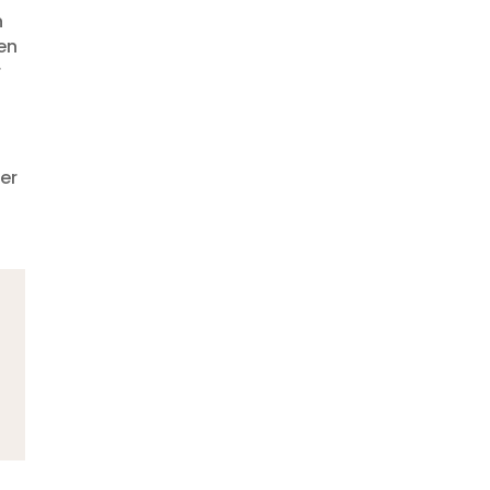
n
en
r
er