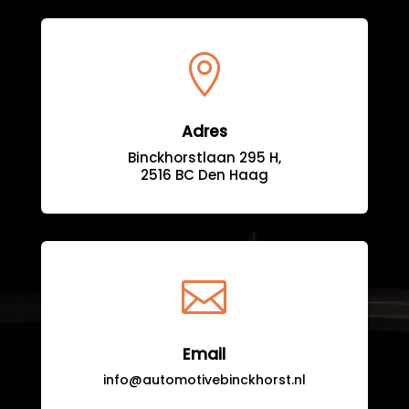

Adres
Binckhorstlaan 295 H,
2516 BC Den Haag

Email
info@automotivebinckhorst.nl