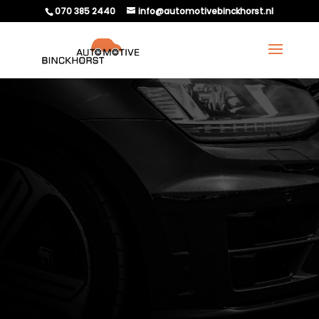
070 385 2440
info@automotivebinckhorst.nl
HOE MERK JE DAT EEN
AUTO ZWAAR STUURT?