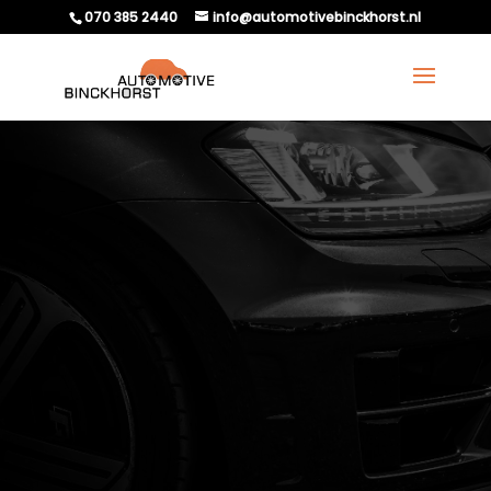
070 385 2440
info@automotivebinckhorst.nl
HOE MERK JE DAT EEN
STUURHUIS DEFECT
RAAKT?