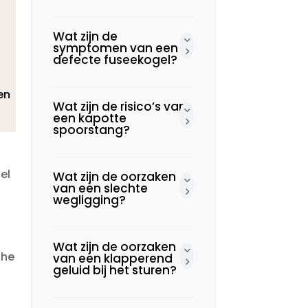
Wat zijn de
symptomen van een
n
defecte fuseekogel?
en
Wat zijn de risico’s van
een kapotte
spoorstang?
el
Wat zijn de oorzaken
van een slechte
wegligging?
Wat zijn de oorzaken
che
van een klapperend
geluid bij het sturen?