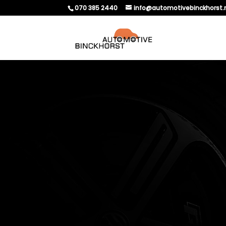
070 385 2440
info@automotivebinckhorst.
HOE MERK JE DAT EEN