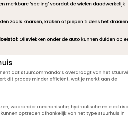
een merkbare ‘speling’ voordat de wielen daadwerkelijk
en zoals knarsen, kraken of piepen tijdens het draaie
oeistof:
Olievlekken onder de auto kunnen duiden op e
huis
ponent dat stuurcommando’s overdraagt van het stuurwi
neert dit proces minder efficiënt, wat je merkt aan de
huizen, waaronder mechanische, hydraulische en elektris
kunnen optreden afhankelijk van het type stuurhuis in