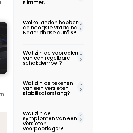
e
slimmer.​
Welke landen hebben
de hoogste vraag naar
Nederlandse auto’s?
Wat zijn de voordelen
van een regelbare
schokdemper?
Wat zijn de tekenen
van een versleten
stabilisatorstang?
en
Wat zijn de
symptomen van een
r
versleten
veerpootlager?