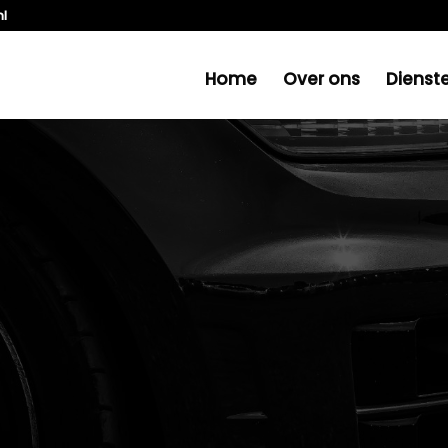
nl
Home
Over ons
Dienst
 STUURHUIS VERSLETEN IS?