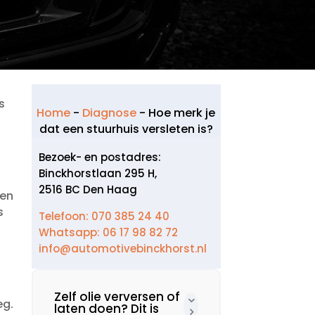
s
Home
-
Diagnose
-
Hoe merk je
dat een stuurhuis versleten is?
Bezoek- en postadres:
Binckhorstlaan 295 H,
2516 BC Den Haag
den
s
Telefoon: 070 385 24 40
Whatsapp: 06 17 98 82 72
info@automotivebinckhorst.nl
Zelf olie verversen of
g.​
laten doen? Dit is