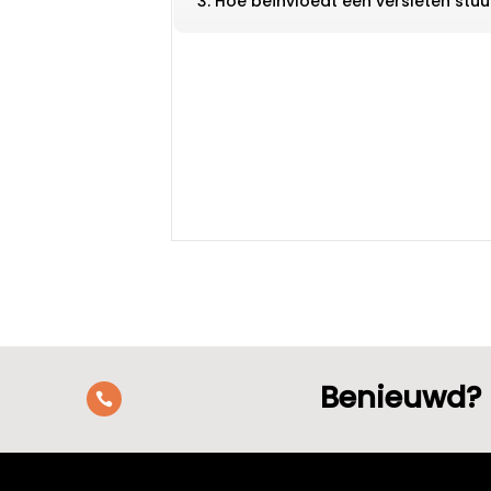
3. Hoe beïnvloedt een versleten stuu
Benieuwd? 
