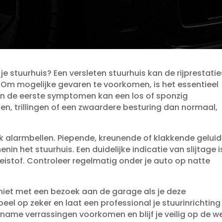
je stuurhuis? Een versleten stuurhuis kan de rijprestatie
.​ Om mogelijke gevaren te voorkomen, is het essentieel
an de eerste symptomen kan een los of sponzig
ken, trillingen of een zwaardere besturing dan normaal,
ook alarmbellen.​ Piepende, kreunende of klakkende gelui
n het stuurhuis.​ Een duidelijke indicatie van slijtage i
istof.​ Controleer regelmatig onder je auto op natte
 niet met een bezoek aan de garage als je deze
el op zeker en laat een professional je stuurinrichting
name verrassingen voorkomen en blijf je veilig op de we