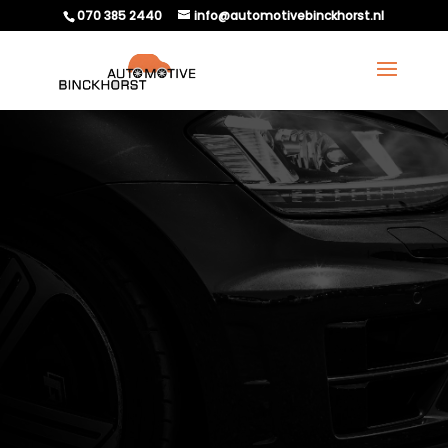
070 385 2440
info@automotivebinckhorst.nl
KAN EEN SLECHT
UITGELIJNDE AUTO
ONGELUKKEN
VEROORZAKEN?