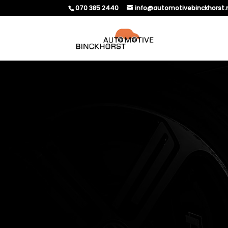
070 385 2440
info@automotivebinckhorst.
WAAROM IS EEN FUSE
ONDERDEEL VAN JE 