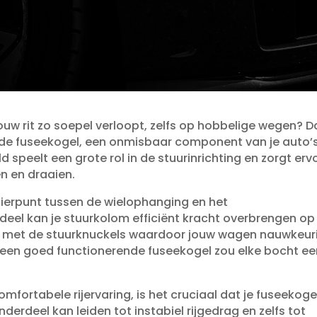
uw rit zo soepel verloopt, zelfs op hobbelige wegen? D
 de fuseekogel, een onmisbaar component van je auto’
 speelt een grote rol in de stuurinrichting en zorgt erv
 en draaien.​
nierpunt tussen de wielophanging en het
deel kan je stuurkolom efficiënt kracht overbrengen op
en met de stuurknuckels waardoor jouw wagen nauwkeur
r een goed functionerende fuseekogel zou elke bocht e
omfortabele rijervaring, is het cruciaal dat je fuseekoge
 onderdeel kan leiden tot instabiel rijgedrag en zelfs tot