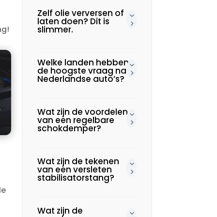
Zelf olie verversen of
laten doen? Dit is
ng!
slimmer.​
Welke landen hebben
de hoogste vraag naar
Nederlandse auto’s?
Wat zijn de voordelen
van een regelbare
schokdemper?
Wat zijn de tekenen
van een versleten
stabilisatorstang?
le
Wat zijn de