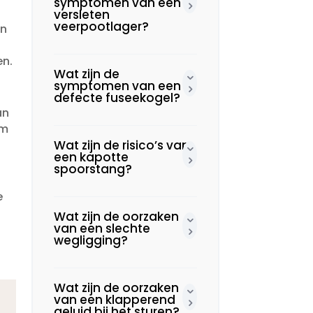
symptomen van een
versleten
veerpootlager?
en
n.​
Wat zijn de
symptomen van een
defecte fuseekogel?
an
om
Wat zijn de risico’s van
een kapotte
spoorstang?
e
Wat zijn de oorzaken
van een slechte
wegligging?
Wat zijn de oorzaken
van een klapperend
geluid bij het sturen?