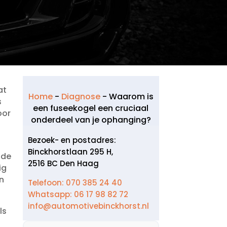
at
Home
-
Diagnose
-
Waarom is
s
een fuseekogel een cruciaal
oor
onderdeel van je ophanging?
Bezoek- en postadres:
Binckhorstlaan 295 H,
 de
2516 BC Den Haag
ig
en
Telefoon: 070 385 24 40
Whatsapp: 06 17 98 82 72
info@automotivebinckhorst.nl
ls