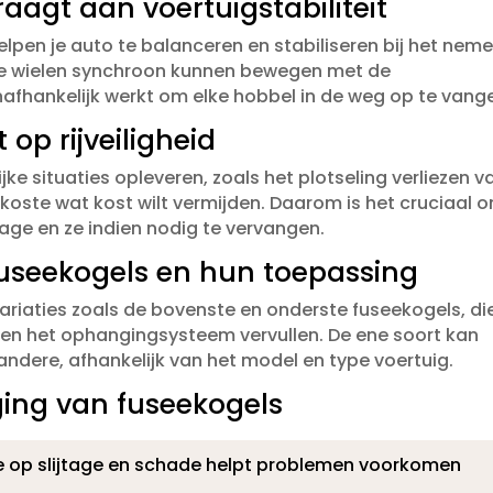
aagt aan voertuigstabiliteit
elpen je auto te balanceren en stabiliseren bij het nem
 je wielen synchroon kunnen bewegen met de
 onafhankelijk werkt om elke hobbel in de weg op te vange
op rijveiligheid
ke situaties opleveren, zoals het plotseling verliezen v
e koste wat kost wilt vermijden.​ Daarom is het cruciaal 
tage en ze indien nodig te vervangen.​
fuseekogels en hun toepassing
jn variaties zoals de bovenste en onderste fuseekogels, di
nnen het ophangingsysteem vervullen.​ De ene soort kan
ndere, afhankelijk van het model en type voertuig.​
ing van fuseekogels
 op slijtage en schade helpt problemen voorkomen