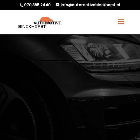
070 385 2440
info@automotivebinckhorst.nl
WAAROM KUNNEN
FUSEEKOGELS
LOSLATEN?