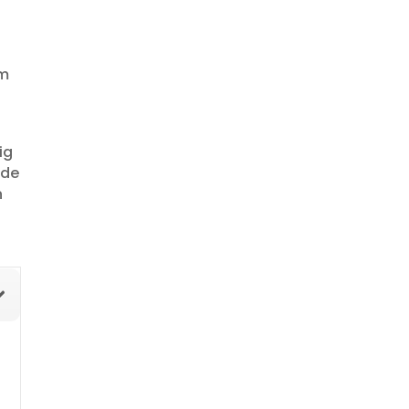
om
ig
 de
n