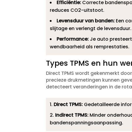
Efficiëntie:
Correcte bandenspann
reduces CO2-uitstoot.​
Levensduur van banden:
Een co
slijtage en verlengt de levensduur.​
Performance:
Je auto presteert
wendbaarheid als remprestaties.​
Types TPMS en hun we
Direct TPMS wordt gekenmerkt door 
precieze drukmetingen kunnen geven
detecteert veranderingen in de rot
Direct TPMS:
Gedetailleerde info
Indirect TPMS:
Minder onderhoud,
bandenspanningsaanpassing.​