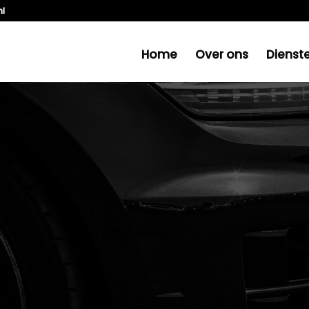
nl
Home
Over ons
Dienst
EN WAAROM IS HET