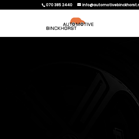
070 385 2440
info@automotivebinckhorst.
WAT BETEKENT TPMS 
VERPLICHT?