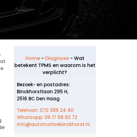
n
Home
-
Diagnose
-
Wat
dat
betekent TPMS en waarom is het
de
verplicht?
Bezoek- en postadres:
Binckhorstlaan 295 H,
2516 BC Den Haag
Telefoon: 070 385 24 40
Whatsapp: 06 17 98 82 72
g
info@automotivebinckhorst.nl
de