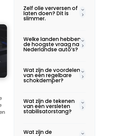
n
Zelf olie verversen of
laten doen? Dit is
slimmer.​
Welke landen hebben
de hoogste vraag naar
Nederlandse auto’s?
Wat zijn de voordelen
van een regelbare
schokdemper?
e
Wat zijn de tekenen
e
van een versleten
stabilisatorstang?
een
Wat zijn de