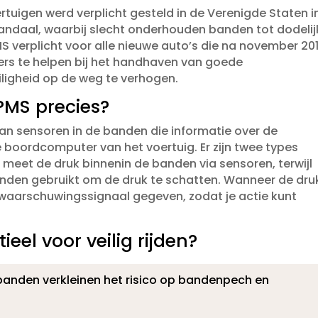
rtuigen werd verplicht gesteld in de Verenigde Staten i
andaal, waarbij slecht onderhouden banden tot dodelij
MS verplicht voor alle nieuwe auto’s die na november 20
ers te helpen bij het handhaven van goede
igheid op de weg te verhogen.​
PMS precies?
n sensoren in de banden die informatie over de
oordcomputer van het voertuig.​ Er zijn twee types
MS meet de druk binnenin de banden via sensoren, terwijl
anden gebruikt om de druk te schatten.​ Wanneer de dru
n waarschuwingssignaal gegeven, zodat je actie kunt
el voor veilig rijden?
den verkleinen het risico op bandenpech en