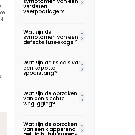
symptomen van een
n
versleten
veerpootlager?
ke
14
Wat zijn de
symptomen van een
defecte fuseekogel?
Wat zijn de risico’s van
een kapotte
spoorstang?
k
Wat zijn de oorzaken
van een slechte
wegligging?
Wat zijn de oorzaken
van een klapperend
geluid bij het sturen?