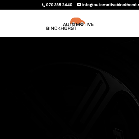
070 385 2440
info@automotivebinckhorst.
WAT IS HET VERSCHIL
EEN STUURKOGEL?