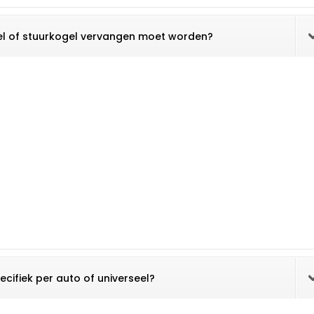
el of stuurkogel vervangen moet worden?
ecifiek per auto of universeel?