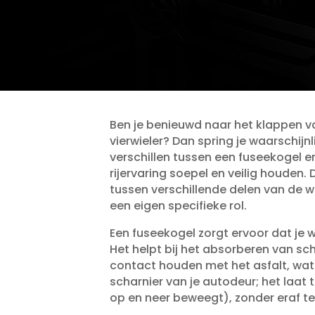
Ben je benieuwd naar het klappen v
vierwieler? Dan spring je waarschijnl
verschillen tussen een fuseekogel 
rijervaring soepel en veilig houden
tussen verschillende delen van de
een eigen specifieke rol.​
Een fuseekogel zorgt ervoor dat je 
Het helpt bij het absorberen van sc
contact houden met het asfalt, wat es
scharnier van je autodeur; het laat t
op en neer beweegt), zonder eraf te 