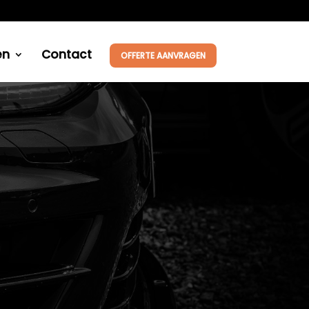
en
Contact
OFFERTE AANVRAGEN