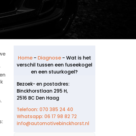
uwe
Home
-
Diagnose
-
Wat is het
verschil tussen een fuseekogel
w
en een stuurkogel?
ken
lk
Bezoek- en postadres:
Binckhorstlaan 295 H,
2516 BC Den Haag
​
Telefoon: 070 385 24 40
Whatsapp: 06 17 98 82 72
s:
info@automotivebinckhorst.nl