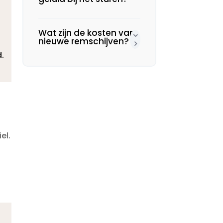
Wat zijn de kosten van
nieuwe remschijven?
.​
l.​