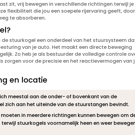
st zit, vrij bewegen in verschillende richtingen terwijl je
eze flexibiliteit die jou een soepele rijervaring geeft, doo
weg te absorberen.​
el?
 is de stuurkogel een onderdeel van het stuursysteem da
esturing van je auto.​ Het maakt een directe beweging
elijk.​ Zo heb je als bestuurder de volledige controle ov
els zorgen voor de precisie en het reactievermogen van 
ng en locatie
zich meestal aan de onder- of bovenkant van de
el zich aan het uiteinde van de stuurstangen bevindt.​
 moeten in meerdere richtingen kunnen bewegen om d
n, terwijl stuurkogels voornamelijk heen en weer bewege