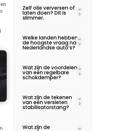
gen
Zelf olie verversen of
do
laten doen? Dit is
slimmer.​
d
Welke landen hebben
de hoogste vraag naar
Nederlandse auto’s?
Wat zijn de voordelen
van een regelbare
schokdemper?
Wat zijn de tekenen
van een versleten
stabilisatorstang?
Wat zijn de
an