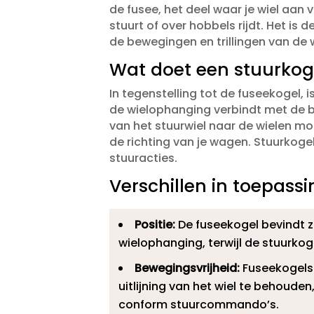
de fusee, het deel waar je wiel aan va
stuurt of over hobbels rijdt.​ Het is d
de bewegingen en trillingen van de 
Wat doet een stuurkog
In tegenstelling tot de fuseekogel,
de wielophanging verbindt met de b
van het stuurwiel naar de wielen mog
de richting van je wagen.​ Stuurkog
stuuracties.​
Verschillen in toepassi
Positie:
De fuseekogel bevindt 
wielophanging, terwijl de stuurkog
Bewegingsvrijheid:
Fuseekogels
uitlijning van het wiel te behoude
conform stuurcommando’s.​