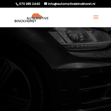
070 385 2440
info@automotivebinckhorst.nl
WAT TE DOEN ALS JE
AUTO BIJ ELKE BOCHT
PIEPT?