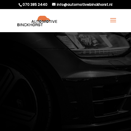
070 385 2440
info@automotivebinckhorst.nl
KUN JE EEN LEASEAUTO
EXPORTEREN EN HOE
WERKT DAT?