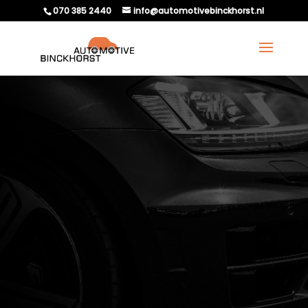
070 385 2440
info@automotivebinckhorst.nl
EXPORTSERVICE VOOR
TWEEDEHANDS AUTO’S:
HOE WERKT HET?