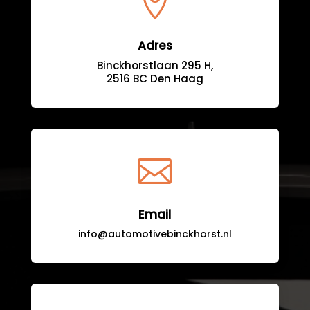

Adres
Binckhorstlaan 295 H,
2516 BC Den Haag

Email
info@automotivebinckhorst.nl