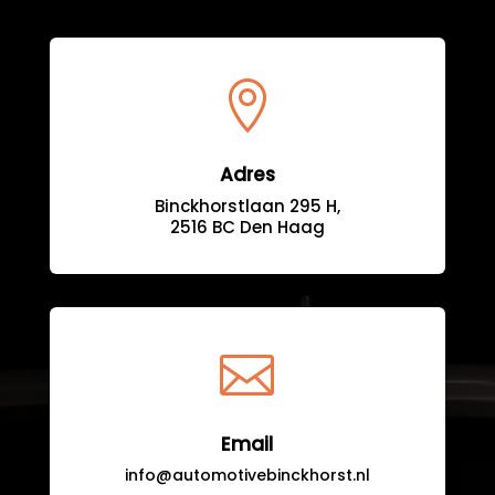

Adres
Binckhorstlaan 295 H,
2516 BC Den Haag

Email
info@automotivebinckhorst.nl