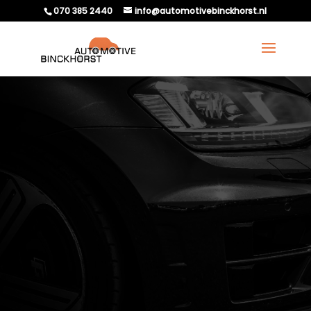
070 385 2440
info@automotivebinckhorst.nl
HOE VAAK MOET JE JE
RESERVEBAND
CONTROLEREN?