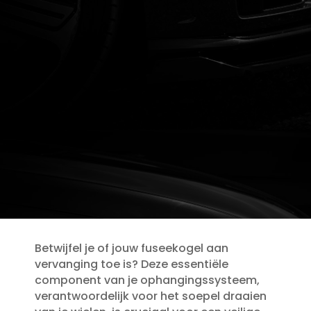
Betwijfel je of jouw fuseekogel aan
vervanging toe is? Deze essentiële
component van je ophangingssysteem,
verantwoordelijk voor het soepel draaien