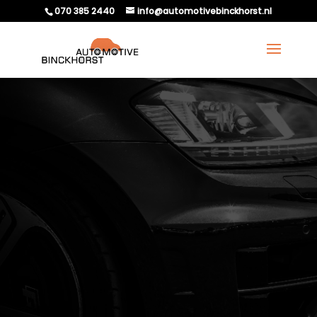
070 385 2440
info@automotivebinckhorst.nl
HOE WEET JE OF EEN
FUSEEKOGEL
VERVANGEN MOET
WORDEN?