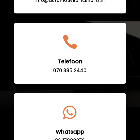
info@automotivebinckhorst.nl

Telefoon
070 385 2440

Whatsapp