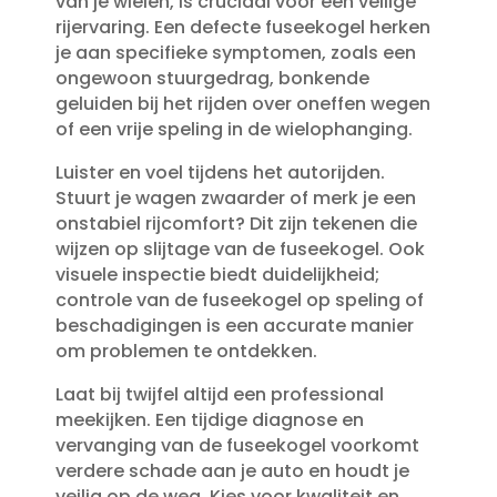
van je wielen, is cruciaal voor een veilige
rijervaring.​ Een defecte fuseekogel herken
je aan specifieke symptomen, zoals een
ongewoon stuurgedrag, bonkende
geluiden bij het rijden over oneffen wegen
of een vrije speling in de wielophanging.​
Luister en voel tijdens het autorijden.​
Stuurt je wagen zwaarder of merk je een
onstabiel rijcomfort? Dit zijn tekenen die
wijzen op slijtage van de fuseekogel.​ Ook
visuele inspectie biedt duidelijkheid;
controle van de fuseekogel op speling of
beschadigingen is een accurate manier
om problemen te ontdekken.​
Laat bij twijfel altijd een professional
meekijken.​ Een tijdige diagnose en
vervanging van de fuseekogel voorkomt
verdere schade aan je auto en houdt je
veilig op de weg.​ Kies voor kwaliteit en