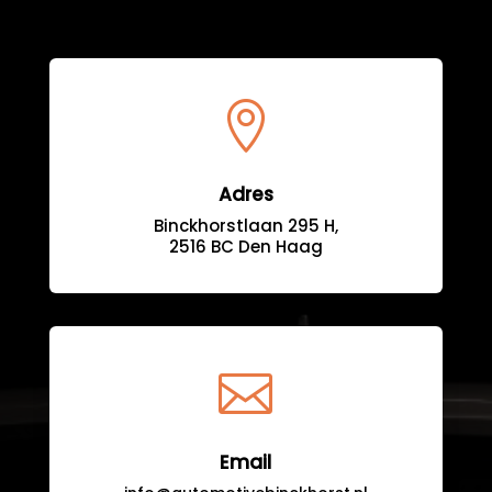

Adres
Binckhorstlaan 295 H,
2516 BC Den Haag

Email