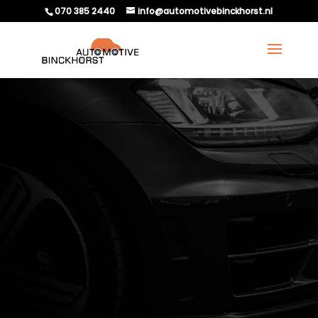
070 385 2440
info@automotivebinckhorst.nl
HOEVEEL KM KUN JE
RIJDEN ZONDER
ONDERHOUD?