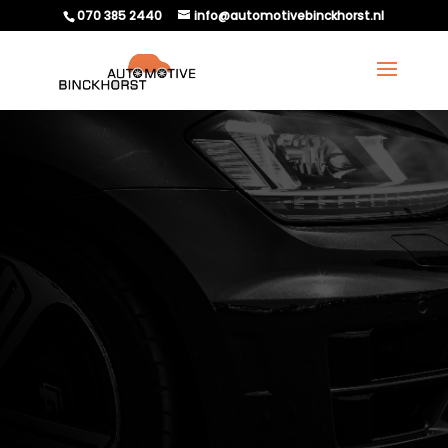
070 385 2440
info@automotivebinckhorst.nl
WAAROM REGELMATIG
ONDERHOUD JE AUTO
GELD BESPAART.​