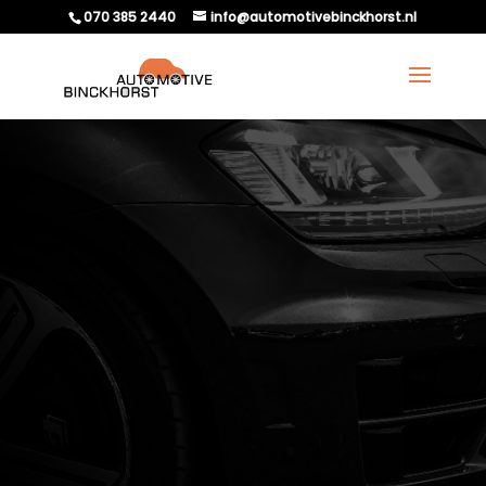
070 385 2440
info@automotivebinckhorst.nl
WANNEER MOET JE EEN
VACUÜMPOMP
VERVANGEN?