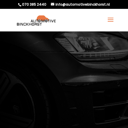
070 385 2440
info@automotivebinckhorst.nl
WAT ZIJN DE RISICO’S
VAN DOORRIJDEN MET
EEN KAPOTTE MOTOR?