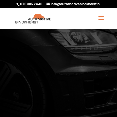
070 385 2440
info@automotivebinckhorst.nl
AUTO EXPORTEREN
ZONDER KEURING? DIT
ZIJN DE RISICO’S.​