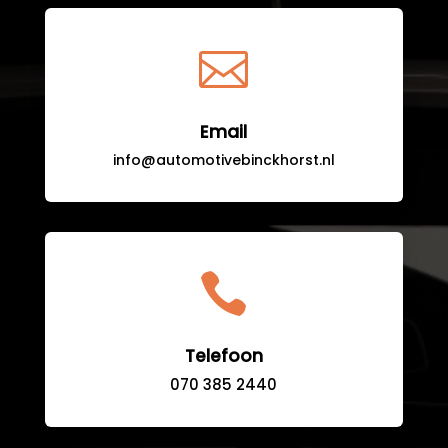

Email
info@automotivebinckhorst.nl

Telefoon
070 385 2440