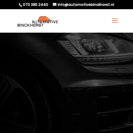
070 385 2440
info@automotivebinckhorst.nl
WELKE BOETES RISKEER
JE ALS JE ZONDER
GELDIGE APK BLIJFT
RIJDEN?