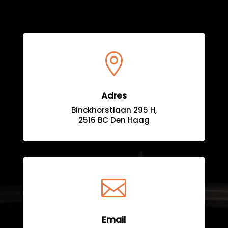

Adres
Binckhorstlaan 295 H,
2516 BC Den Haag

Email