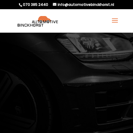
070 385 2440
info@automotivebinckhorst.nl
WAT TE DOEN ALS JE JE
AUTO NAAR DUITSLAND
WILT EXPORTEREN?