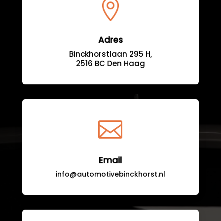

Adres
Binckhorstlaan 295 H,
2516 BC Den Haag

Email
info@automotivebinckhorst.nl