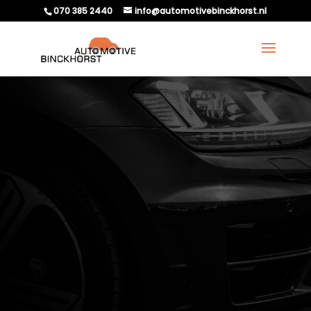
070 385 2440
info@automotivebinckhorst.nl
WAT TE DOEN ALS JE
PROBLEMEN TEGENKOMT
BIJ HET EXPORTEREN
VAN JE AUTO?