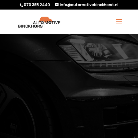
070 385 2440
info@automotivebinckhorst.nl
WAT ZIJN DE KOSTEN
VAN
DOUANEFORMALITEITEN
BIJ AUTO-EXPORT?