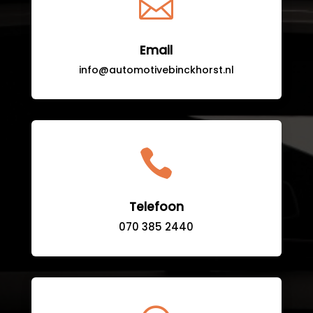

Email
info@automotivebinckhorst.nl

Telefoon
070 385 2440