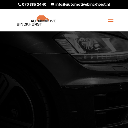
070 385 2440
info@automotivebinckhorst.nl
APK NIET GOEDGEKEURD
BIJ AUTOMOTIVE
BINCKHORST?