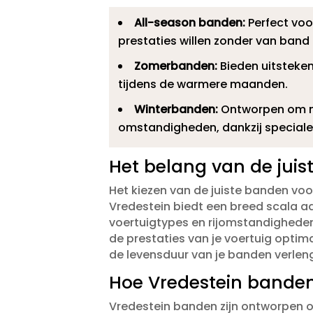
All-season banden:
Perfect voo
prestaties willen zonder van band t
Zomerbanden:
Bieden uitsteken
tijdens de warmere maanden.​
Winterbanden:
Ontworpen om max
omstandigheden, dankzij special
Het belang van de jui
Het kiezen van de juiste banden voor j
Vredestein biedt een breed scala a
voertuigtypes en rijomstandigheden.​
de prestaties van je voertuig optim
de levensduur van je banden verleng
Hoe Vredestein banden 
Vredestein banden zijn ontworpen om 