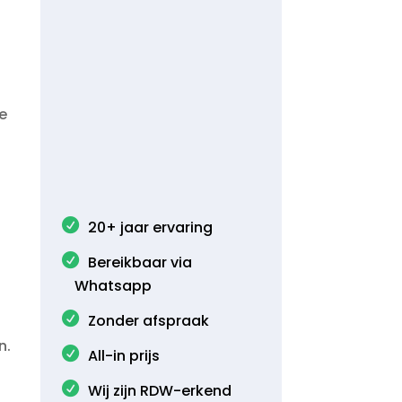
ke
n
20+ jaar ervaring
Bereikbaar via
Whatsapp
Zonder afspraak
.​
All-in prijs
Wij zijn RDW-erkend