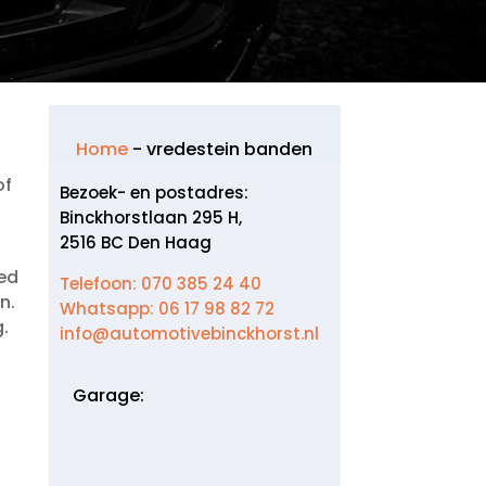
Home
-
vredestein banden
of
Bezoek- en postadres:
Binckhorstlaan 295 H,
2516 BC Den Haag
eed
Telefoon: 070 385 24 40
.​
Whatsapp: 06 17 98 82 72
.​
info@automotivebinckhorst.nl
w
Garage: