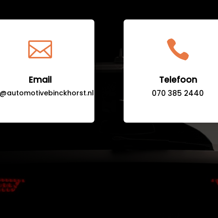


Email
Telefoon
o@automotivebinckhorst.nl
070 385 2440