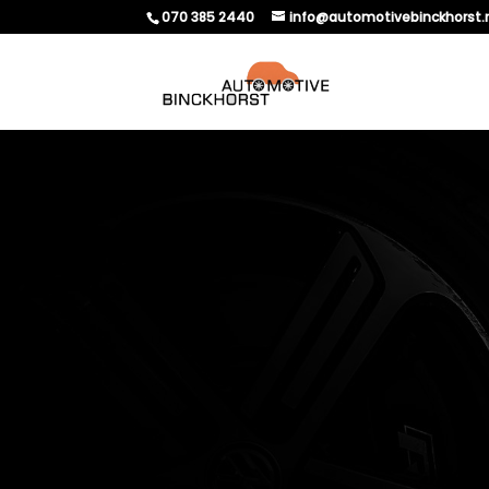
070 385 2440
info@automotivebinckhorst.
VREDESTEIN BANDEN 